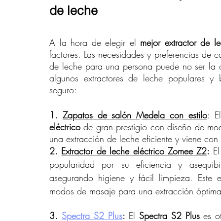
de leche
A la hora de elegir el 
mejor extractor de l
factores. Las necesidades y preferencias de c
de leche para una persona puede no ser la o
algunos extractores de leche populares y b
seguro:
1. 
Zapatos de salón Medela con estilo
: 
E
eléctrico
 de gran prestigio con diseño de m
una extracción de leche eficiente y viene con
2. 
Extractor de leche eléctrico Zomee Z2
: 
El
popularidad por su eficiencia y asequib
asegurando higiene y fácil limpieza. Este e
modos de masaje para una extracción óptima
3. 
Spectra S2 Plus
: 
El 
Spectra S2 Plus
 es o