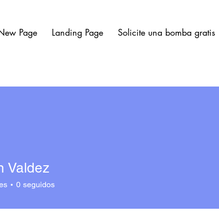
New Page
Landing Page
Solicite una bomba gratis
 Valdez
es
0
seguidos