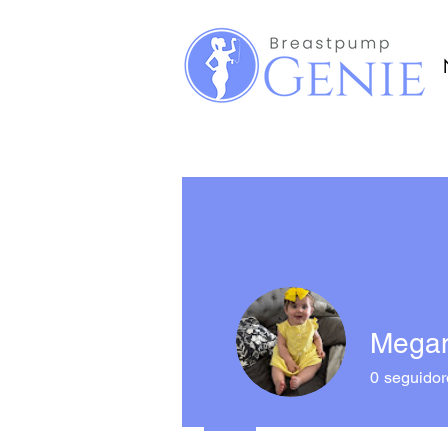
Megan
0
seguidor