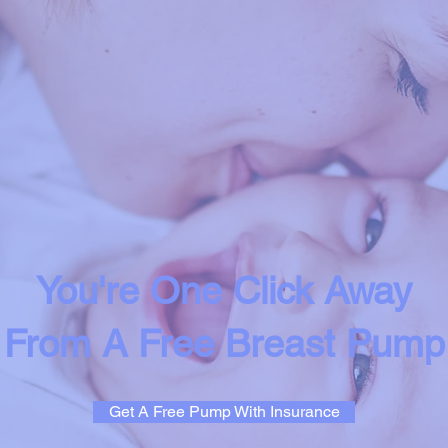
You're One Click Away
From A Free Breast Pump
Get A Free Pump With Insurance