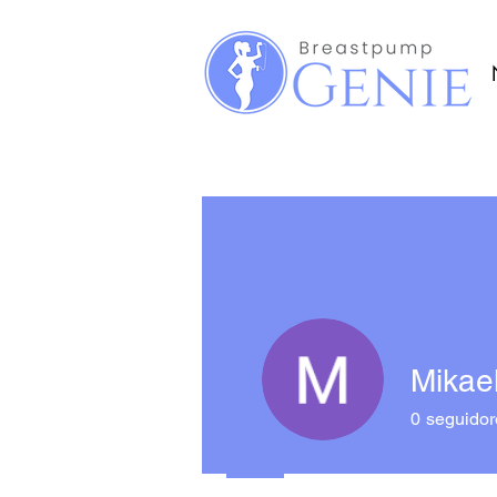
Mikae
0
seguidor