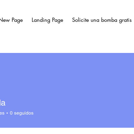
New Page
Landing Page
Solicite una bomba gratis
la
es
0
seguidos