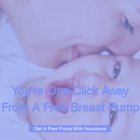
You're One Click Away
From A Free Breast Pump
Get A Free Pump With Insurance