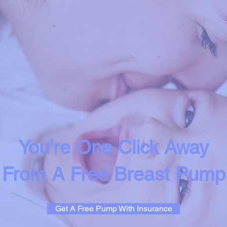
You're One Click Away
From A Free Breast Pump
Get A Free Pump With Insurance