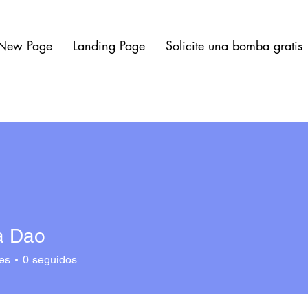
New Page
Landing Page
Solicite una bomba gratis
a Dao
es
0
seguidos