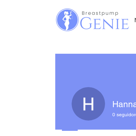
Hann
0
seguidor