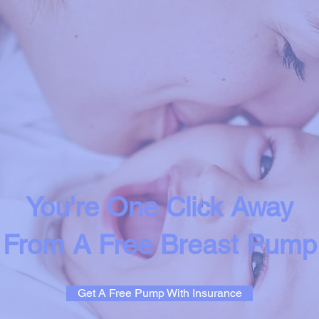
You're One Click Away
From A Free Breast Pump
Get A Free Pump With Insurance