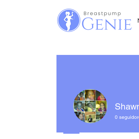
Shawn
0
seguidor