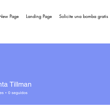
New Page
Landing Page
Solicite una bomba gratis
ta Tillman
es
0
seguidos