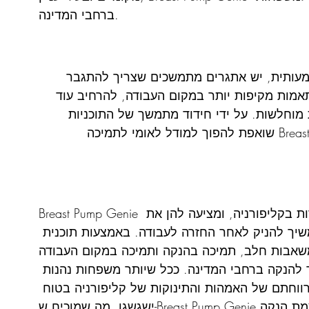
ברחבי המדינה.
B השיגה הצלחה משמעותית, יש אתגרים מתמשכים שצריך להתגבר 
מות מקיפות יותר במקום העבודה, להרחיב עוד 
מוחלשות. על ידי חידוד מתמשך של התוכניות 
שלה ושיתוף פעולה עם שותפים, Breast Pump Genie שואפת להפוך למודל לאומי לתמיכה 
Breast Pump Genie התגלתה כמגדלור של תקווה לאמהות עובדות בקליפורניה, ומציעה להן את 
יך להניק לאחר החזרה לעבודה. באמצעות תוכנית 
לב, תמיכה בהנקה ותמיכה במקום העבודה, Breast Pump Genie 
להנקה ברחבי המדינה. ככל שיותר משפחות נהנות 
רווחתם של האמהות והתינוקות של קליפורניה בטוח 