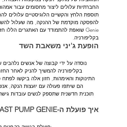
החברתיות עלולים ליצור מחסומים עבור אמהו
תוספת הלחץ והקשיים הלוגיסטיים עלולים לה
Genie שואפת להתמודד עם האתגרים הללו ח
בקליפורניה.
הופעת ג'יני משאבת השד
בקליפורניה להמשיך להניק לאחר החזר
התינוקות והאימהות, חזון אלה ביקשו לפתח 
הם שיתפו פעולה עם יועצות הנקה, אנש
תוכנית חדשנית שתספק לנשים עובדות גישה
איך פועלת ה-BREAST PUMP GENIE?
Breast Pump Genie פועלת בגישה רב-פנים הכוללת שלושה מרכיבים מרכזיים: