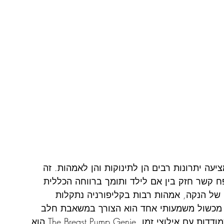
עה יתרונות רבים הן לתינוקות והן לאמהות. זה 
 קשר חזק בין אם לילד ותומך ברווחה הכללית 
של הנקה, אמהות רבות בקליפורניה נתקלות 
. מכשול משמעותי אחד הוא הצורך במשאבת חלב 
אמינה, במיוחד עבור אמהות עובדות ואלו המתמודדות עם אילוצי זמן. The Breast Pump Genie הוא 