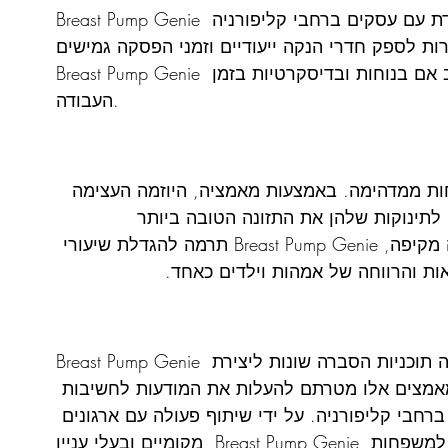
Breast Pump Genie דוגלת במקומות עבודה ידידותיים להנקה ועובדת עם עסקים ברחבי קליפורניה 
ות לספק חדרי הנקה ייעודיים וזמני הפסקה גמישים, 
Breast Pump Genie מבטיחה שאמהות עובדות יוכלו לשאוב חלב אם בנוחות ובדיסקרטיות בזמן 
העבודה.
Breast Pu הייתה לא פחות ממדהימה. באמצעות מאמציה, היוזמה העצימה 
לתינוקות שלהן את התזונה הטובה ביותר 
האפשרית. על ידי פירוק מחסומים ומתן תמיכה מקיפה, Breast Pump Genie תרמה להגדלת שיעורי 
ות והרווחה של אמהות וילדים כאחד.
Breast Pump Genie מאמינה בכוחה של תמיכה בקהילה והקימה תוכניות הסברה שונות ליצירת 
מאמצים אלו מטרתם להעלות את המודעות לחשיבות 
רחבי קליפורניה. על ידי שיתוף פעולה עם ארגונים 
מקומיים ובעלי עניין, Breast Pump Genie שואפת לבצע שינויים מתמשכים שיועילו למשפחות 