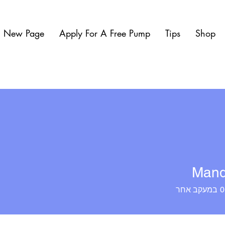
New Page
Apply For A Free Pump
Tips
Shop
Mand
0
במעקב אחר