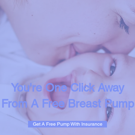
You're One Click Away
From A Free Breast Pump
Get A Free Pump With Insurance