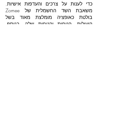
כדי לענות על צרכים והעדפות אישיות. 
משאבת השד החשמלית של Zomee 
בולטת כאופציה מומלצת מאוד בשל 
היעילות, הנוחות והנוחות שלה. בנוסף, 
משאבות חלב ניידות כמו Elvie Pump ו-
Willow Pump מציעות רמה של חופש 
וניידות שפעם לא ניתן היה להעלות על 
הדעת. כאמא טרייה, חיוני לחקור את 
הכיסוי הביטוחי שלך ולמצוא את משאבת 
החלב הטובה ביותר שמתאימה לאורח 
החיים ולצורכי ההנקה שלך.
פוסטים קשורים
הצג הכול