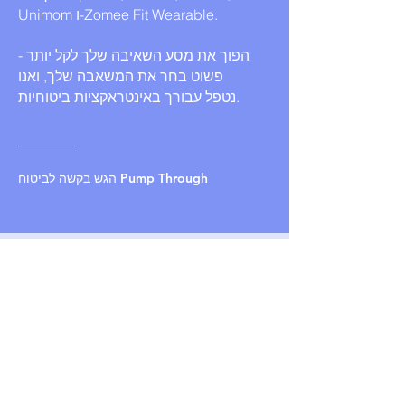
Unimom ו-Zomee Fit Wearable.
הפוך את מסע השאיבה שלך לקל יותר -
פשוט בחר את המשאבה שלך, ואנו
נטפל עבורך באינטראקציות ביטוחיות.
הגש בקשה לביטוח Pump Through
אספקה & אביזרים
נלווים
מצא את כל אביזרי ההנקה והאביזרים שלך
בנוחות במקום אחד! בין אם אתה צריך
שקיות אחסון חלב, בגדי דחיסה, רצועות