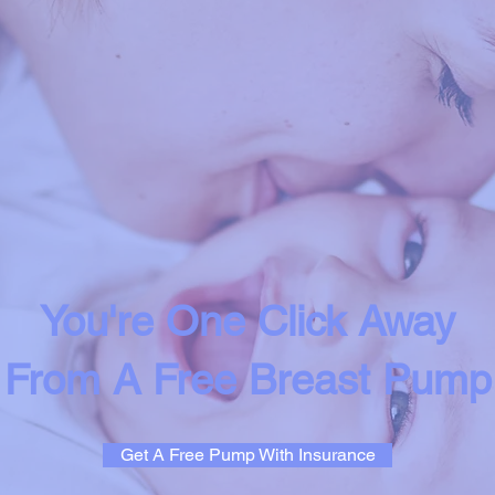
You're One Click Away
From A Free Breast Pump
Get A Free Pump With Insurance