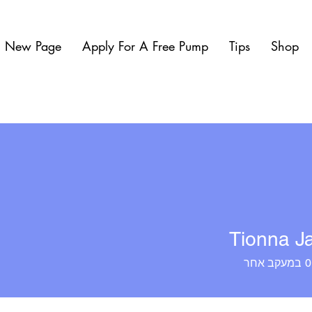
New Page
Apply For A Free Pump
Tips
Shop
Tionna J
0
במעקב אחר